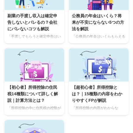
副業の手渡し収入は確定申
公務員の年金はいくら？将
告しないとバレるの？会社
来が不安にならない5つの方
にバレないコツも解説
法を解説
「手渡しでもらうと確定申告はい
「公務員の年金はいくらもらえる
らないの？」「会社にバレない方
の？」「職業によって金額が違う
法があるのか知りたい」「確定申
の？」「年金で生活はできるのか
告しないとどうなるの？」 な
知りたい」 私は40代になり、今
ど、手渡しの副業収入について知
まで年金がいくらもらえるかを気
っておきたいことは多いはず。
にしていなかった1人です。年金
この記事では 手渡しの副業収入
生活で今まで通りの生活をできる
は確定申告が必要か バレずに副
のか不安を感じました。 実際に
業する方法 確定申告を怠ると罰
何歳からいくらもらえるのか知ら
【初心者】所得控除の住民
【超初心者】所得控除と
則がある を紹介します。 実は金
ない人も多いのではないでしょう
税14種類について詳しく解
は？｜15種類の内容をわか
額や条件によって申告が必要ない
か。 公務員は年金をいくらもら
説｜計算方法とは？
りやすくFPが解説
ケースもあります。税務署の調査
えるのか 職業によって年金は違
対象になるラインや罰則も詳しく
うのかを知る 年金と退職金での
「所得控除の中に住民税の控除が
「所得控除の内容がわからな
紹介していきますね。 この記事
実際の生活 年金を増やす3つの方
あるの？」「住民税の控除額の計
い…」「年末にいつも悩んでしま
を読み終わるとお金を手渡しで受
法 この記事を読み終えることで
算は所得税と同じ？」「住民税の
う」「控除はしたほうがいいのは
け取る場合の基礎知識やリスクを
年金が何歳から受給でき、いくら
控除は確定申告しないとダメなの
わかるけど、何をやればいい
知ることができ、コソコソしなく
もらえるのかわかります。 ...
かな・・・」 こんな悩みをもっ
の？」 こんな悩みをもっていま