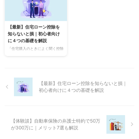
...
ていませんか。 この記事にたど
せんか。 この記事でわかること
り着いたあなたは所得控除の中に
所得控除の内容説明 所得控除の
所得税控除と住民税控除があるこ
ための計算のコツ 15種類の所得
とに気づいたと思います。 同じ
控除をより詳しく 所得控除は個
【最新】住宅ローン控除を
控除なのに金額は違うし、意味が
人的事情があるものを控除してく
知らないと損｜初心者向け
わからないと思ったのではないで
れるので、とてもお得感がありま
に４つの基礎を解説
しょうか。その悩みを解決するた
す。 たとえば、医療費が多くか
めに この記事でわかること 住民
かりました…控除しましょう。ひ
「住宅購入のときによく聞く控除
税の内容をわかりやすく説明 住
とり親で色々とお金が…控除しま
って何？」「住宅ローン控除はお
民税の計算の方法 所得税と住民
しょう。妻がいつもよりお金を稼
金が戻るの？」「申請って難しそ
税の比較をより詳しく をまとめ
いでしまって・・・配偶者控除で
う・・・」住宅ローン控除は多数
ましたので、ぜひ最後まで読ん ...
はなく、配偶者特別控除をしまし
ある控除の中でも、差し引く力が
ょう ...
大きいものです。なぜなら住宅は
【最新】住宅ローン控除を知らないと損｜
高い買い物であり、住宅の金額の
初心者向けに４つの基礎を解説
0.7％が控除になります。 例えば
2000万円の住宅の0.7％であれ
ば、14万円です。結果として14
万円の金額が控除になるものは他
にありません。 この記事でわか
【体験談】自動車保険の弁護士特約で50万
ることは 住宅ローン控除の4つの
が300万に｜メリット7選も解説
基礎知識 住宅ローン控除の計算
と戻る金額 簡単にできる申請方